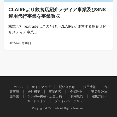
CLAIREより飲食店紹介メディア事業及びSNS
運用代行事業を事業買収
株式会社Textradeはこのたび、CLAIREが運営する飲食店紹
介メディア事業...
2025年6月16日
ホーム
サイトマップ
問い合わせ
採用情報
免
責事項
会社概要
事業内容
企業理念
実店舗DX支
援事業
StorePro掲載・広告出稿
利用規約
編集方針・
ガイドライン
プライバシーポリシー
Copyright © Textrade All Rights Reserved.