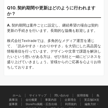
Q10. 契約期間や更新はどのように行われます
か？
A.
契約期間は案件ごとに設定し、継続希望の場合は契約
更新の手続きを行います。長期的な協働も歓迎します。
株式会社Textradeでは、多角的なメディア運営を通じ
て、「読みやすさ・わかりやすさ」を大切にした高品質な
情報発信を行っています。デザインや文章で課題を解決し
たいという想いがある方は、ぜひ当社と一緒にビジネスを
盛り上げていきましょう。皆様からのご応募を心よりお待
ちしております。
ホーム
サイトマップ
問い合わせ
採用情報
免
責事項
会社概要
事業内容
企業理念
実店舗DX支
援事業
StorePro掲載・広告出稿
利用規約
編集方針・