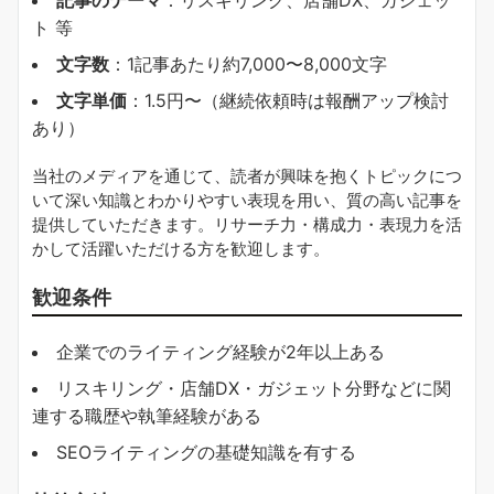
記事のテーマ
：リスキリング、店舗DX、ガジェッ
ト 等
文字数
：1記事あたり約7,000〜8,000文字
文字単価
：1.5円〜（継続依頼時は報酬アップ検討
あり）
当社のメディアを通じて、読者が興味を抱くトピックにつ
いて深い知識とわかりやすい表現を用い、質の高い記事を
提供していただきます。リサーチ力・構成力・表現力を活
かして活躍いただける方を歓迎します。
歓迎条件
企業でのライティング経験が2年以上ある
リスキリング・店舗DX・ガジェット分野などに関
連する職歴や執筆経験がある
SEOライティングの基礎知識を有する